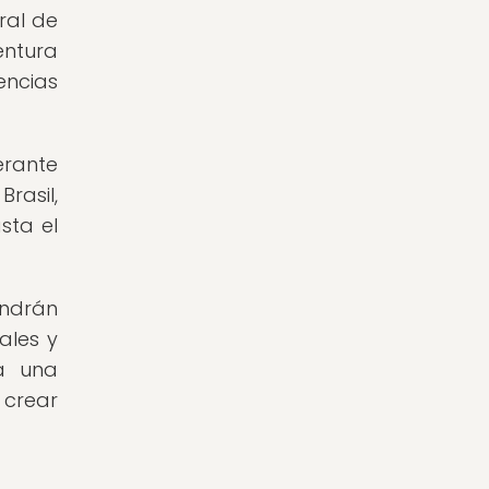
ral de
entura
encias
erante
rasil,
sta el
endrán
ales y
á una
 crear