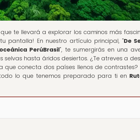
al que te llevará a explorar los caminos más fasci
antalla! En nuestro artículo principal, "
De S
roceánica PerúBrasil
", te sumergirás en una av
 selvas hasta áridos desiertos. ¿Te atreves a des
ca que conecta dos países llenos de contrastes? 
 todo lo que tenemos preparado para ti en
Rut