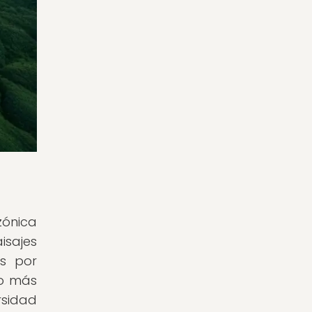
zónica
sajes
es por
ho más
rsidad