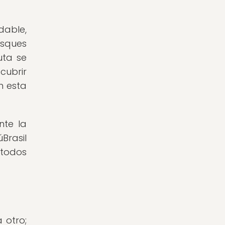
dable,
osques
uta se
ubrir
n esta
nte la
Brasil
 todos
 otro;