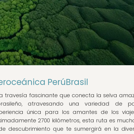
eroceánica PerúBrasil
na travesía fascinante que conecta la selva ama
rasileño, atravesando una variedad de pai
periencia única para los amantes de los viaj
oximadamente 2700 kilómetros, esta ruta es muc
 de descubrimiento que te sumergirá en la dive